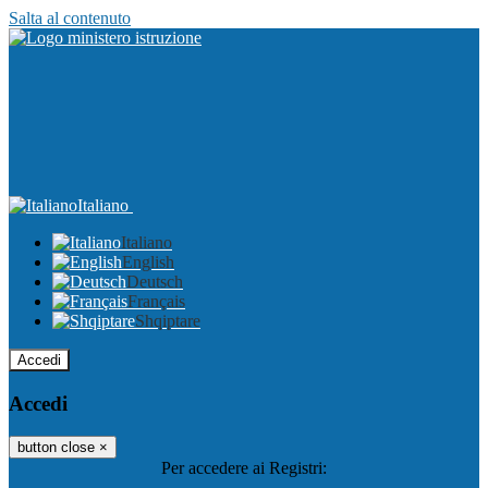
Salta al contenuto
Italiano
Italiano
English
Deutsch
Français
Shqiptare
Accedi
Accedi
button close
×
Per accedere ai Registri: