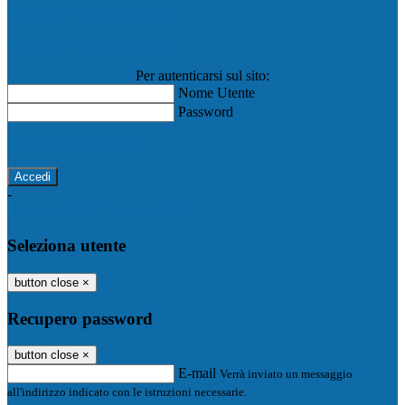
Registro Elettronico Famiglie
Registro Elettronico Docenti
Per autenticarsi sul sito:
Nome Utente
Password
Password dimenticata?
-
Entra con SPID
Entra con CIE
Seleziona utente
button close
×
Recupero password
button close
×
E-mail
Verrà inviato un messaggio
all'indirizzo indicato con le istruzioni necessarie.