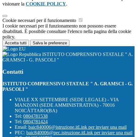
visionare la
COOKIE POLICY
.
Cookie necessari per il funzionamento
I cookie necessari per il funzionamento non possono essere
disabilitati. È possibile consultare l'elenco nella pagina della cookie
policy.
Accetta tutti
Salva le preferenze
ISTITUTO COMPRENSIVO STATALE " A.
GRAMSCI - G. PASCOLI "
Contatti
ISTITUTO COMPRENSIVO STATALE " A. GRAMSCI - G.
PASCOLI "
VIALE XX SETTEMBRE (SEDE LEGALE) - VIA
MANZONI (SEDE AMMINISTRATIVA) - 70016
NOICÀTTARO(BA)
Tel:
0804781538
Tel:
0804781424
Email:
baic840006@istruzione.it
Link per inviare una mail
PEC:
baic840006@pec.istruzione.it
Link per inviare una mail