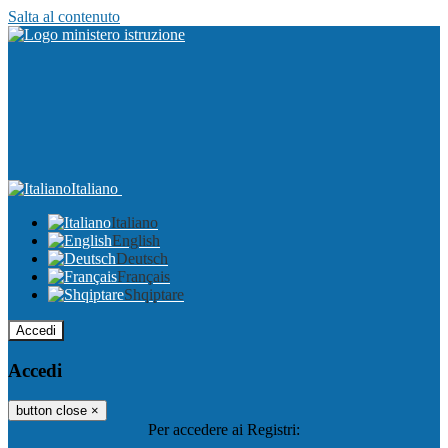
Salta al contenuto
Italiano
Italiano
English
Deutsch
Français
Shqiptare
Accedi
Accedi
button close
×
Per accedere ai Registri: