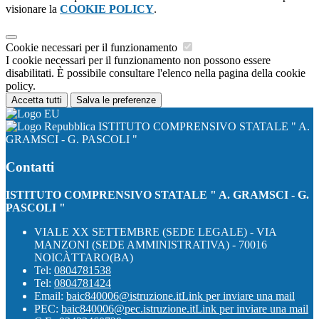
visionare la
COOKIE POLICY
.
Cookie necessari per il funzionamento
I cookie necessari per il funzionamento non possono essere
disabilitati. È possibile consultare l'elenco nella pagina della cookie
policy.
Accetta tutti
Salva le preferenze
ISTITUTO COMPRENSIVO STATALE " A.
GRAMSCI - G. PASCOLI "
Contatti
ISTITUTO COMPRENSIVO STATALE " A. GRAMSCI - G.
PASCOLI "
VIALE XX SETTEMBRE (SEDE LEGALE) - VIA
MANZONI (SEDE AMMINISTRATIVA) - 70016
NOICÀTTARO(BA)
Tel:
0804781538
Tel:
0804781424
Email:
baic840006@istruzione.it
Link per inviare una mail
PEC:
baic840006@pec.istruzione.it
Link per inviare una mail