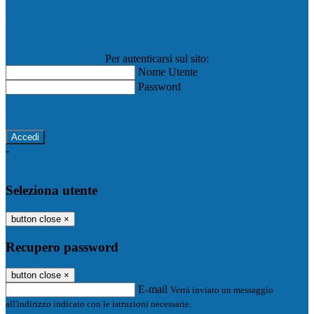
Registro Elettronico Famiglie
Registro Elettronico Docenti
Per autenticarsi sul sito:
Nome Utente
Password
Password dimenticata?
-
Entra con SPID
Entra con CIE
Seleziona utente
button close
×
Recupero password
button close
×
E-mail
Verrà inviato un messaggio
all'indirizzo indicato con le istruzioni necessarie.