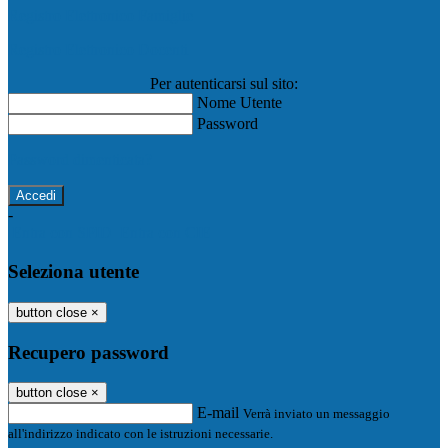
Registro Elettronico Famiglie
Registro Elettronico Docenti
Per autenticarsi sul sito:
Nome Utente
Password
Password dimenticata?
-
Entra con SPID
Entra con CIE
Seleziona utente
button close
×
Recupero password
button close
×
E-mail
Verrà inviato un messaggio
all'indirizzo indicato con le istruzioni necessarie.