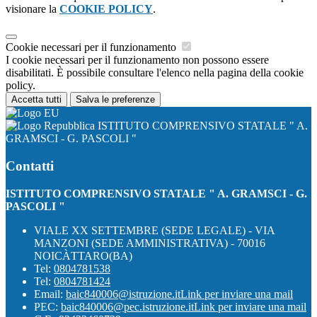
visionare la
COOKIE POLICY
.
Cookie necessari per il funzionamento
I cookie necessari per il funzionamento non possono essere
disabilitati. È possibile consultare l'elenco nella pagina della cookie
policy.
Accetta tutti
Salva le preferenze
ISTITUTO COMPRENSIVO STATALE " A.
GRAMSCI - G. PASCOLI "
Contatti
ISTITUTO COMPRENSIVO STATALE " A. GRAMSCI - G.
PASCOLI "
VIALE XX SETTEMBRE (SEDE LEGALE) - VIA
MANZONI (SEDE AMMINISTRATIVA) - 70016
NOICÀTTARO(BA)
Tel:
0804781538
Tel:
0804781424
Email:
baic840006@istruzione.it
Link per inviare una mail
PEC:
baic840006@pec.istruzione.it
Link per inviare una mail