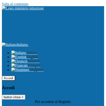
Salta al contenuto
Italiano
Italiano
English
Deutsch
Français
Shqiptare
Accedi
Accedi
button close
×
Per accedere ai Registri: