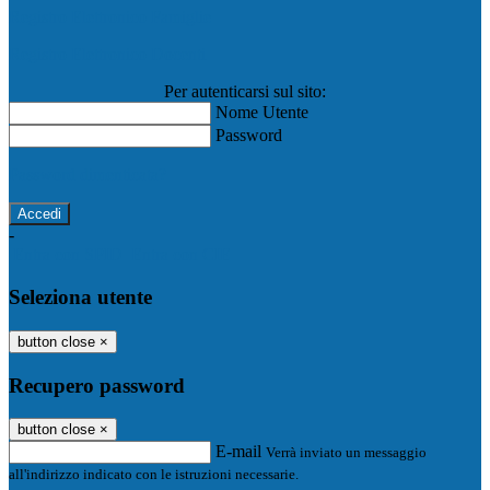
Registro Elettronico Famiglie
Registro Elettronico Docenti
Per autenticarsi sul sito:
Nome Utente
Password
Password dimenticata?
-
Entra con SPID
Entra con CIE
Seleziona utente
button close
×
Recupero password
button close
×
E-mail
Verrà inviato un messaggio
all'indirizzo indicato con le istruzioni necessarie.