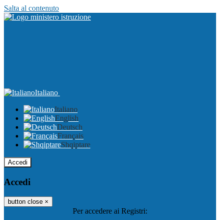
Salta al contenuto
Italiano
Italiano
English
Deutsch
Français
Shqiptare
Accedi
Accedi
button close
×
Per accedere ai Registri: