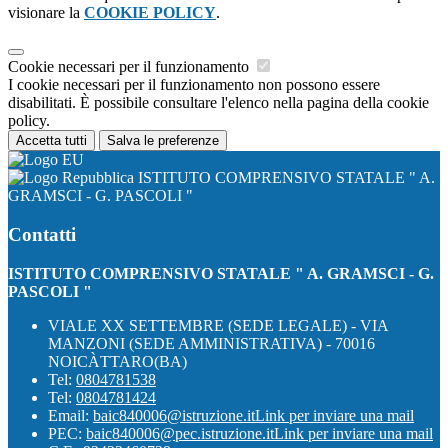
visionare la
COOKIE POLICY
.
Cookie necessari per il funzionamento
I cookie necessari per il funzionamento non possono essere
disabilitati. È possibile consultare l'elenco nella pagina della cookie
policy.
Accetta tutti
Salva le preferenze
ISTITUTO COMPRENSIVO STATALE " A.
GRAMSCI - G. PASCOLI "
Contatti
ISTITUTO COMPRENSIVO STATALE " A. GRAMSCI - G.
PASCOLI "
VIALE XX SETTEMBRE (SEDE LEGALE) - VIA
MANZONI (SEDE AMMINISTRATIVA) - 70016
NOICÀTTARO(BA)
Tel:
0804781538
Tel:
0804781424
Email:
baic840006@istruzione.it
Link per inviare una mail
PEC:
baic840006@pec.istruzione.it
Link per inviare una mail