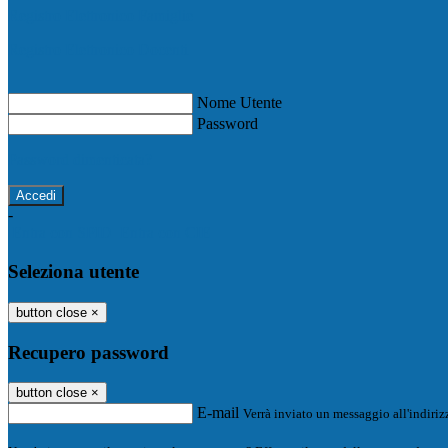
Registro Elettronico Famiglie
Registro Elettronico Docenti
Nome Utente
Password
Password dimenticata?
-
Entra con SPID
Entra con CIE
Seleziona utente
button close
×
Recupero password
button close
×
E-mail
Verrà inviato un messaggio all'indirizz