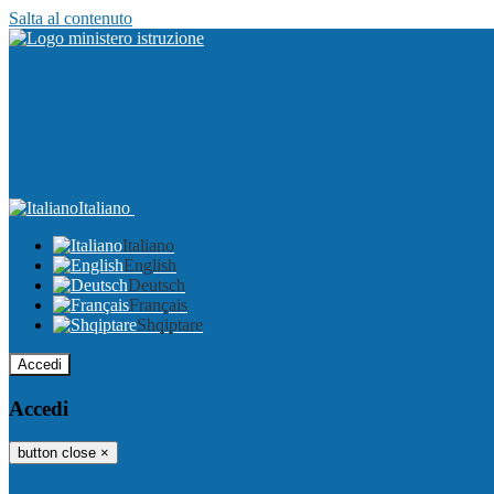
Salta al contenuto
Italiano
Italiano
English
Deutsch
Français
Shqiptare
Accedi
Accedi
button close
×