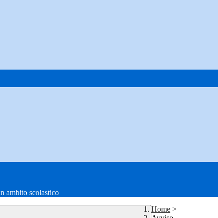
in ambito scolastico
Home
>
Avviso