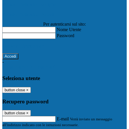
Registro Elettronico Famiglie
Registro Elettronico Docenti
Per autenticarsi sul sito:
Nome Utente
Password
Password dimenticata?
-
Entra con SPID
Entra con CIE
Seleziona utente
button close
×
Recupero password
button close
×
E-mail
Verrà inviato un messaggio
all'indirizzo indicato con le istruzioni necessarie.