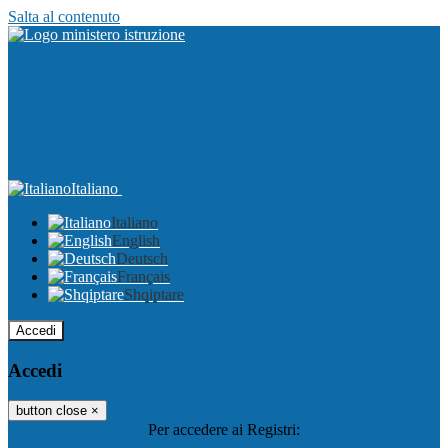
Salta al contenuto
Italiano
Italiano
English
Deutsch
Français
Shqiptare
Accedi
Accedi
button close
×
Per accedere ai Registri: