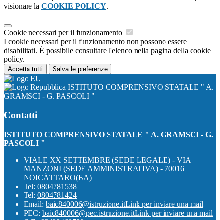
visionare la
COOKIE POLICY
.
Cookie necessari per il funzionamento
I cookie necessari per il funzionamento non possono essere
disabilitati. È possibile consultare l'elenco nella pagina della cookie
policy.
Accetta tutti
Salva le preferenze
ISTITUTO COMPRENSIVO STATALE " A.
GRAMSCI - G. PASCOLI "
Contatti
ISTITUTO COMPRENSIVO STATALE " A. GRAMSCI - G.
PASCOLI "
VIALE XX SETTEMBRE (SEDE LEGALE) - VIA
MANZONI (SEDE AMMINISTRATIVA) - 70016
NOICÀTTARO(BA)
Tel:
0804781538
Tel:
0804781424
Email:
baic840006@istruzione.it
Link per inviare una mail
PEC:
baic840006@pec.istruzione.it
Link per inviare una mail