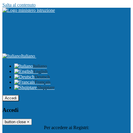
Salta al contenuto
Italiano
Italiano
English
Deutsch
Français
Shqiptare
Accedi
Accedi
button close
×
Per accedere ai Registri: