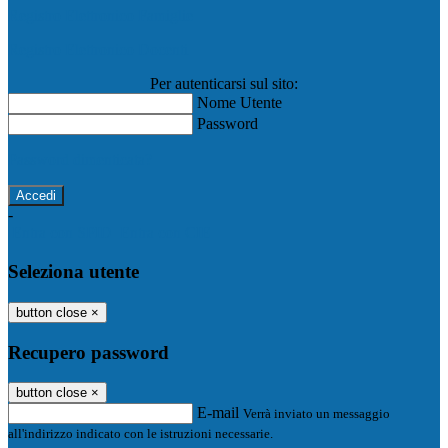
Registro Elettronico Famiglie
Registro Elettronico Docenti
Per autenticarsi sul sito:
Nome Utente
Password
Password dimenticata?
-
Entra con SPID
Entra con CIE
Seleziona utente
button close
×
Recupero password
button close
×
E-mail
Verrà inviato un messaggio
all'indirizzo indicato con le istruzioni necessarie.