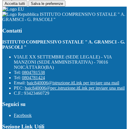
Accetta tutti
Salva le preferenze
ISTITUTO COMPRENSIVO STATALE " A.
GRAMSCI - G. PASCOLI "
Contatti
ISTITUTO COMPRENSIVO STATALE " A. GRAMSCI - G.
PASCOLI "
VIALE XX SETTEMBRE (SEDE LEGALE) - VIA
MANZONI (SEDE AMMINISTRATIVA) - 70016
NOICÀTTARO(BA)
Tel:
0804781538
Tel:
0804781424
Email:
baic840006@istruzione.it
Link per inviare una mail
PEC:
baic840006@pec.istruzione.it
Link per inviare una mail
C.F.: 93423460729
Seguici su
Facebook
Sezione Link Utili