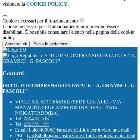
visionare la
COOKIE POLICY
.
Cookie necessari per il funzionamento
I cookie necessari per il funzionamento non possono essere
disabilitati. È possibile consultare l'elenco nella pagina della cookie
policy.
Accetta tutti
Salva le preferenze
ISTITUTO COMPRENSIVO STATALE " A.
GRAMSCI - G. PASCOLI "
Contatti
ISTITUTO COMPRENSIVO STATALE " A. GRAMSCI - G.
PASCOLI "
VIALE XX SETTEMBRE (SEDE LEGALE) - VIA
MANZONI (SEDE AMMINISTRATIVA) - 70016
NOICÀTTARO(BA)
Tel:
0804781538
Tel:
0804781424
Email:
baic840006@istruzione.it
Link per inviare una mail
PEC:
baic840006@pec.istruzione.it
Link per inviare una mail