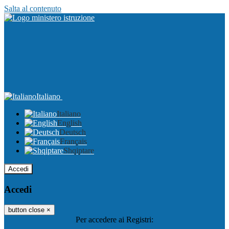
Salta al contenuto
Italiano
Italiano
English
Deutsch
Français
Shqiptare
Accedi
Accedi
button close
×
Per accedere ai Registri: