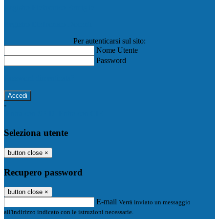
Registro Elettronico Famiglie
Registro Elettronico Docenti
Per autenticarsi sul sito:
Nome Utente
Password
Password dimenticata?
-
Entra con SPID
Entra con CIE
Seleziona utente
button close
×
Recupero password
button close
×
E-mail
Verrà inviato un messaggio
all'indirizzo indicato con le istruzioni necessarie.