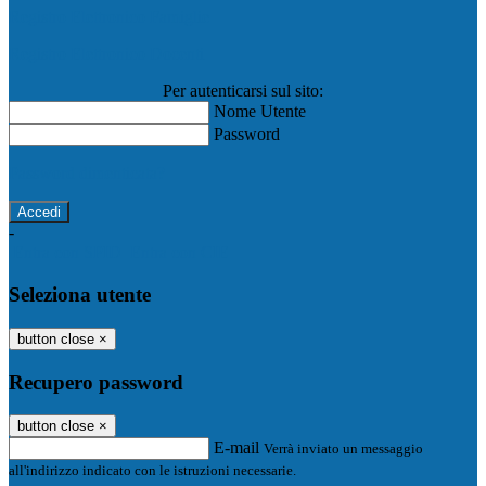
Registro Elettronico Famiglie
Registro Elettronico Docenti
Per autenticarsi sul sito:
Nome Utente
Password
Password dimenticata?
-
Entra con SPID
Entra con CIE
Seleziona utente
button close
×
Recupero password
button close
×
E-mail
Verrà inviato un messaggio
all'indirizzo indicato con le istruzioni necessarie.