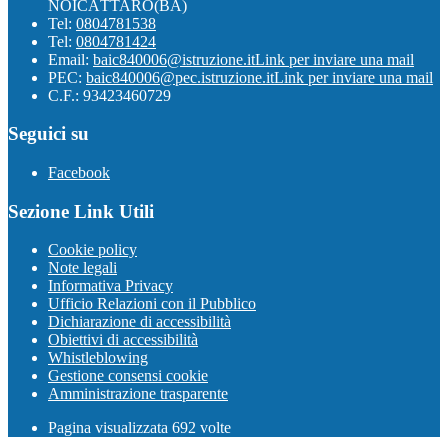
NOICÀTTARO(BA)
Tel:
0804781538
Tel:
0804781424
Email:
baic840006@istruzione.it
Link per inviare una mail
PEC:
baic840006@pec.istruzione.it
Link per inviare una mail
C.F.: 93423460729
Seguici su
Facebook
Sezione Link Utili
Cookie policy
Note legali
Informativa Privacy
Ufficio Relazioni con il Pubblico
Dichiarazione di accessibilità
Obiettivi di accessibilità
Whistleblowing
Gestione consensi cookie
Amministrazione trasparente
Pagina visualizzata
692
volte