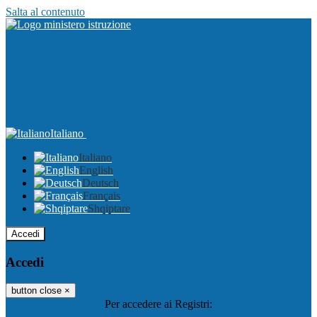
Salta al contenuto
Italiano
Italiano
English
Deutsch
Français
Shqiptare
Accedi
Accedi
button close
×
Per accedere ai Registri: