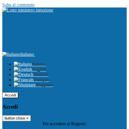
Salta al contenuto
Italiano
Italiano
English
Deutsch
Français
Shqiptare
Accedi
Accedi
button close
×
Per accedere ai Registri: