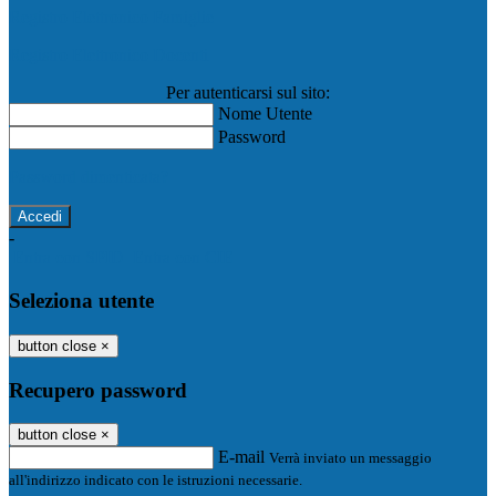
Registro Elettronico Famiglie
Registro Elettronico Docenti
Per autenticarsi sul sito:
Nome Utente
Password
Password dimenticata?
-
Entra con SPID
Entra con CIE
Seleziona utente
button close
×
Recupero password
button close
×
E-mail
Verrà inviato un messaggio
all'indirizzo indicato con le istruzioni necessarie.