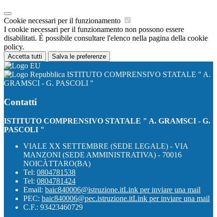
Cookie necessari per il funzionamento
I cookie necessari per il funzionamento non possono essere
disabilitati. È possibile consultare l'elenco nella pagina della cookie
policy.
Accetta tutti
Salva le preferenze
ISTITUTO COMPRENSIVO STATALE " A.
GRAMSCI - G. PASCOLI "
Contatti
ISTITUTO COMPRENSIVO STATALE " A. GRAMSCI - G.
PASCOLI "
VIALE XX SETTEMBRE (SEDE LEGALE) - VIA
MANZONI (SEDE AMMINISTRATIVA) - 70016
NOICÀTTARO(BA)
Tel:
0804781538
Tel:
0804781424
Email:
baic840006@istruzione.it
Link per inviare una mail
PEC:
baic840006@pec.istruzione.it
Link per inviare una mail
C.F.: 93423460729