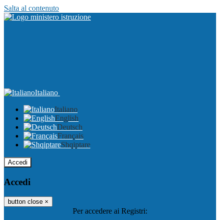
Salta al contenuto
Italiano
Italiano
English
Deutsch
Français
Shqiptare
Accedi
Accedi
button close
×
Per accedere ai Registri: