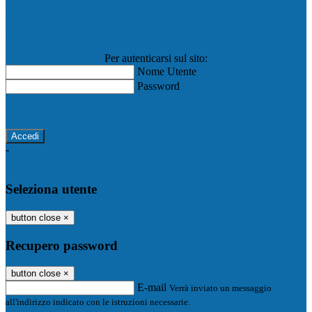
Registro Elettronico Famiglie
Registro Elettronico Docenti
Per autenticarsi sul sito:
Nome Utente
Password
Password dimenticata?
-
Entra con SPID
Entra con CIE
Seleziona utente
button close
×
Recupero password
button close
×
E-mail
Verrà inviato un messaggio
all'indirizzo indicato con le istruzioni necessarie.