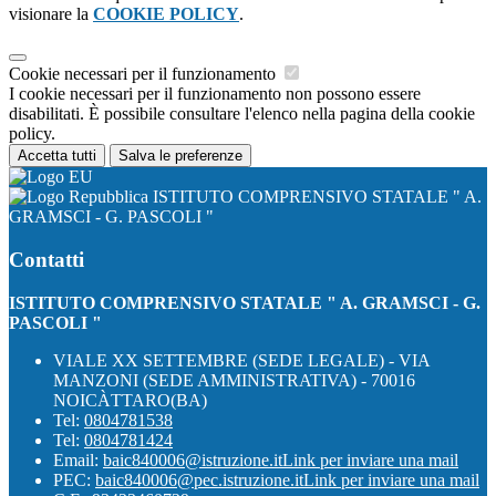
visionare la
COOKIE POLICY
.
Cookie necessari per il funzionamento
I cookie necessari per il funzionamento non possono essere
disabilitati. È possibile consultare l'elenco nella pagina della cookie
policy.
Accetta tutti
Salva le preferenze
ISTITUTO COMPRENSIVO STATALE " A.
GRAMSCI - G. PASCOLI "
Contatti
ISTITUTO COMPRENSIVO STATALE " A. GRAMSCI - G.
PASCOLI "
VIALE XX SETTEMBRE (SEDE LEGALE) - VIA
MANZONI (SEDE AMMINISTRATIVA) - 70016
NOICÀTTARO(BA)
Tel:
0804781538
Tel:
0804781424
Email:
baic840006@istruzione.it
Link per inviare una mail
PEC:
baic840006@pec.istruzione.it
Link per inviare una mail