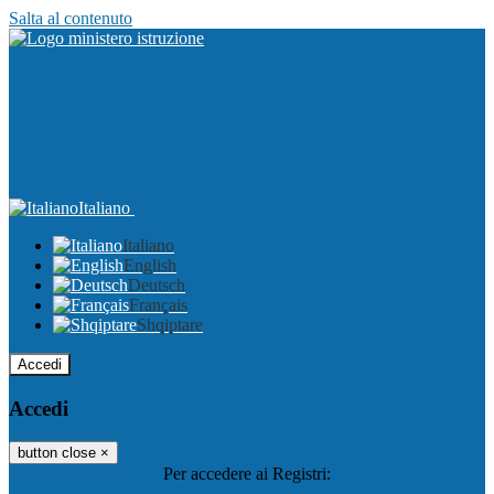
Salta al contenuto
Italiano
Italiano
English
Deutsch
Français
Shqiptare
Accedi
Accedi
button close
×
Per accedere ai Registri: