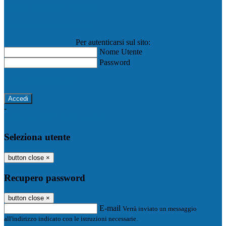
Registro Elettronico Famiglie
Registro Elettronico Docenti
Per autenticarsi sul sito:
Nome Utente
Password
Password dimenticata?
-
Entra con SPID
Entra con CIE
Seleziona utente
button close
×
Recupero password
button close
×
E-mail
Verrà inviato un messaggio
all'indirizzo indicato con le istruzioni necessarie.