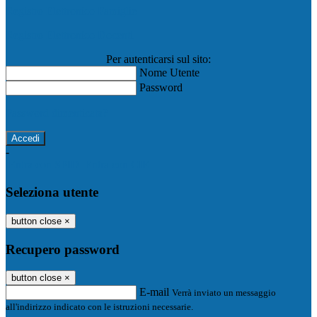
Registro Elettronico Famiglie
Registro Elettronico Docenti
Per autenticarsi sul sito:
Nome Utente
Password
Password dimenticata?
-
Entra con SPID
Entra con CIE
Seleziona utente
button close
×
Recupero password
button close
×
E-mail
Verrà inviato un messaggio
all'indirizzo indicato con le istruzioni necessarie.