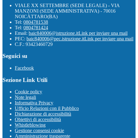
VIALE XX SETTEMBRE (SEDE LEGALE) - VIA
MANZONI (SEDE AMMINISTRATIVA) - 70016
NOICÀTTARO(BA)
Tel:
0804781538
Tel:
0804781424
Email:
baic840006@istruzione.it
Link per inviare una mail
PEC:
baic840006@pec.istruzione.it
Link per inviare una mail
C.F.: 93423460729
Seguici su
Facebook
Sezione Link Utili
Cookie policy
Note legali
Informativa Privacy
Ufficio Relazioni con il Pubblico
Dichiarazione di accessibilità
Obiettivi di accessibilità
Whistleblowing
Gestione consensi cookie
Amministrazione trasparente