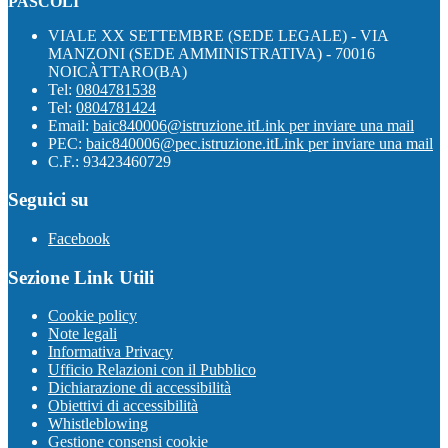
PASCOLI "
VIALE XX SETTEMBRE (SEDE LEGALE) - VIA
MANZONI (SEDE AMMINISTRATIVA) - 70016
NOICÀTTARO(BA)
Tel:
0804781538
Tel:
0804781424
Email:
baic840006@istruzione.it
Link per inviare una mail
PEC:
baic840006@pec.istruzione.it
Link per inviare una mail
C.F.: 93423460729
Seguici su
Facebook
Sezione Link Utili
Cookie policy
Note legali
Informativa Privacy
Ufficio Relazioni con il Pubblico
Dichiarazione di accessibilità
Obiettivi di accessibilità
Whistleblowing
Gestione consensi cookie