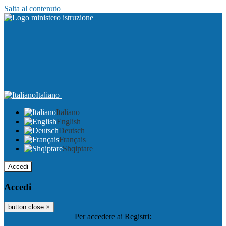
Salta al contenuto
Italiano
Italiano
English
Deutsch
Français
Shqiptare
Accedi
Accedi
button close
×
Per accedere ai Registri: