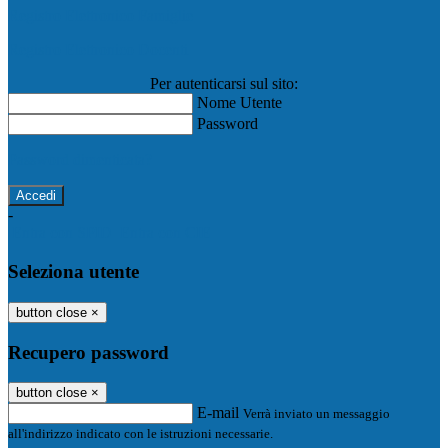
Registro Elettronico Famiglie
Registro Elettronico Docenti
Per autenticarsi sul sito:
Nome Utente
Password
Password dimenticata?
-
Entra con SPID
Entra con CIE
Seleziona utente
button close
×
Recupero password
button close
×
E-mail
Verrà inviato un messaggio
all'indirizzo indicato con le istruzioni necessarie.