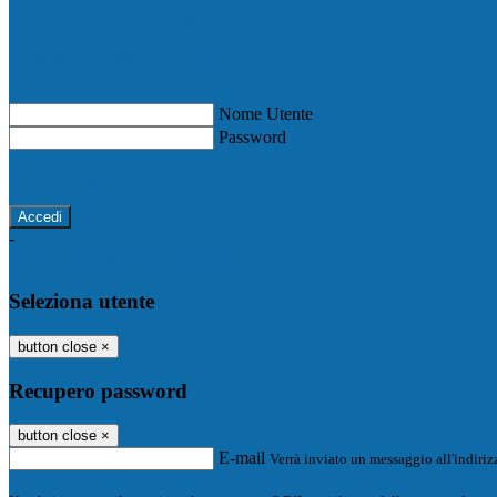
Registro Elettronico Famiglie
Registro Elettronico Docenti
Nome Utente
Password
Password dimenticata?
-
Entra con SPID
Entra con CIE
Seleziona utente
button close
×
Recupero password
button close
×
E-mail
Verrà inviato un messaggio all'indirizz