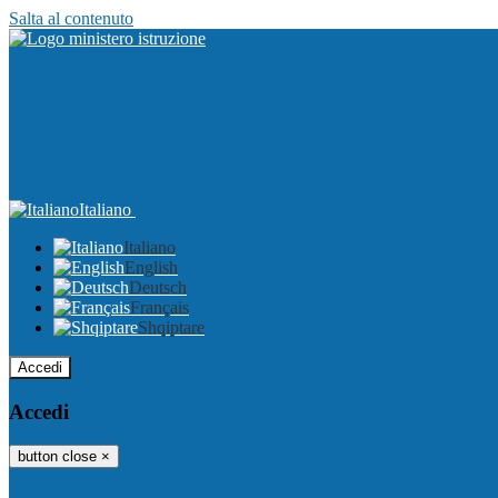
Salta al contenuto
Italiano
Italiano
English
Deutsch
Français
Shqiptare
Accedi
Accedi
button close
×