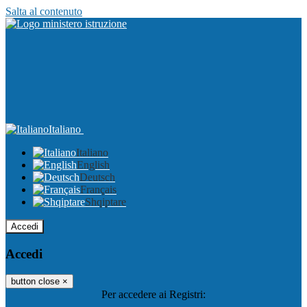
Salta al contenuto
Italiano
Italiano
English
Deutsch
Français
Shqiptare
Accedi
Accedi
button close
×
Per accedere ai Registri: