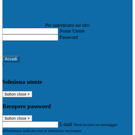
Registro Elettronico Famiglie
Registro Elettronico Docenti
Per autenticarsi sul sito:
Nome Utente
Password
Password dimenticata?
-
Entra con SPID
Entra con CIE
Seleziona utente
button close
×
Recupero password
button close
×
E-mail
Verrà inviato un messaggio
all'indirizzo indicato con le istruzioni necessarie.