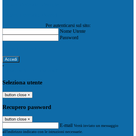
Registro Elettronico Famiglie
Registro Elettronico Docenti
Per autenticarsi sul sito:
Nome Utente
Password
Password dimenticata?
-
Entra con SPID
Entra con CIE
Seleziona utente
button close
×
Recupero password
button close
×
E-mail
Verrà inviato un messaggio
all'indirizzo indicato con le istruzioni necessarie.