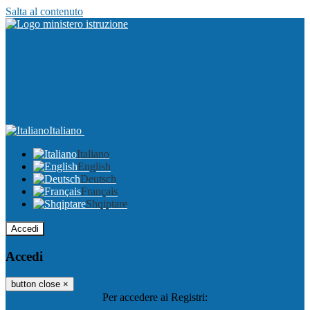
Salta al contenuto
Italiano
Italiano
English
Deutsch
Français
Shqiptare
Accedi
Accedi
button close
×
Per accedere ai Registri: