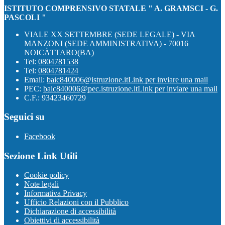
ISTITUTO COMPRENSIVO STATALE " A. GRAMSCI - G.
PASCOLI "
VIALE XX SETTEMBRE (SEDE LEGALE) - VIA
MANZONI (SEDE AMMINISTRATIVA) - 70016
NOICÀTTARO(BA)
Tel:
0804781538
Tel:
0804781424
Email:
baic840006@istruzione.it
Link per inviare una mail
PEC:
baic840006@pec.istruzione.it
Link per inviare una mail
C.F.: 93423460729
Seguici su
Facebook
Sezione Link Utili
Cookie policy
Note legali
Informativa Privacy
Ufficio Relazioni con il Pubblico
Dichiarazione di accessibilità
Obiettivi di accessibilità