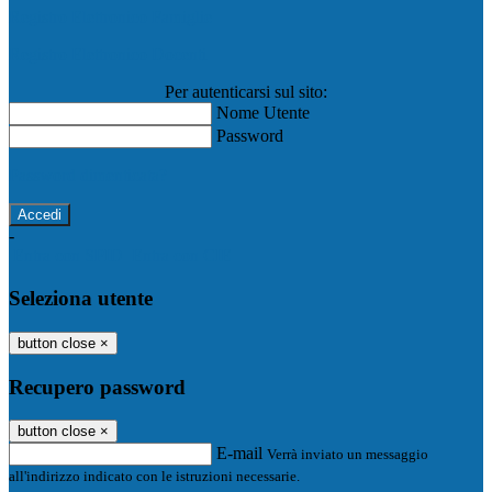
Registro Elettronico Famiglie
Registro Elettronico Docenti
Per autenticarsi sul sito:
Nome Utente
Password
Password dimenticata?
-
Entra con SPID
Entra con CIE
Seleziona utente
button close
×
Recupero password
button close
×
E-mail
Verrà inviato un messaggio
all'indirizzo indicato con le istruzioni necessarie.