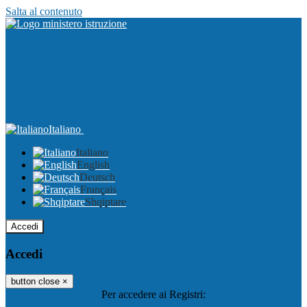
Salta al contenuto
Italiano
Italiano
English
Deutsch
Français
Shqiptare
Accedi
Accedi
button close
×
Per accedere ai Registri: