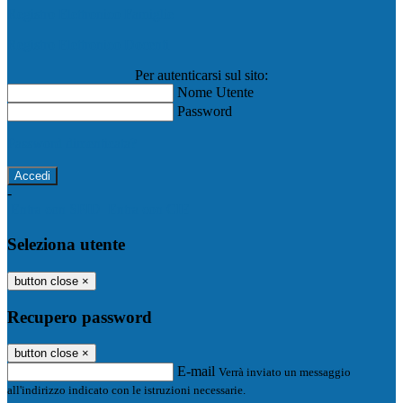
Registro Elettronico Famiglie
Registro Elettronico Docenti
Per autenticarsi sul sito:
Nome Utente
Password
Password dimenticata?
-
Entra con SPID
Entra con CIE
Seleziona utente
button close
×
Recupero password
button close
×
E-mail
Verrà inviato un messaggio
all'indirizzo indicato con le istruzioni necessarie.