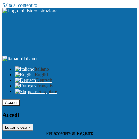
Salta al contenuto
Italiano
Italiano
English
Deutsch
Français
Shqiptare
Accedi
Accedi
button close
×
Per accedere ai Registri: