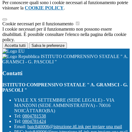
Per conoscere quali sono i cookie necessari al funzionamento potete
visionare la
COOKIE POLICY
.
Cookie necessari per il funzionamento
I cookie necessari per il funzionamento non possono essere
disabilitati. È possibile consultare l'elenco nella pagina della cookie
policy.
Accetta tutti
Salva le preferenze
ISTITUTO COMPRENSIVO STATALE " A.
GRAMSCI - G. PASCOLI "
Contatti
ISTITUTO COMPRENSIVO STATALE " A. GRAMSCI - G.
PASCOLI "
VIALE XX SETTEMBRE (SEDE LEGALE) - VIA
MANZONI (SEDE AMMINISTRATIVA) - 70016
NOICÀTTARO(BA)
Tel:
0804781538
Tel:
0804781424
Email:
baic840006@istruzione.it
Link per inviare una mail
PEC:
baic840006@pec.istruzione.it
Link per inviare una mail